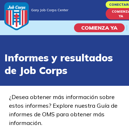
Skip
CONECTAR
Gary Job Corps Center
to
COMIENZ
Gary Job Corps Center
YA
main
content
COMIENZA YA
Programas
Informes y resultados
Vida En El Campus Universita
de Job Corps
Habilidades académicas
Viaje de la carrera
¿Desea obtener más información sobre
estos informes? Explore nuestra Guía de
Estudiar
informes de OMS para obtener más
información.
Programas de Entrenamient