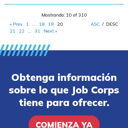
Mostrando: 10 of 310
« Prev
1
…
18
19
20
ASC
/
DESC
21
22
…
31
Next »
Obtenga información
sobre lo que Job Corps
tiene para ofrecer.
COMIENZA YA