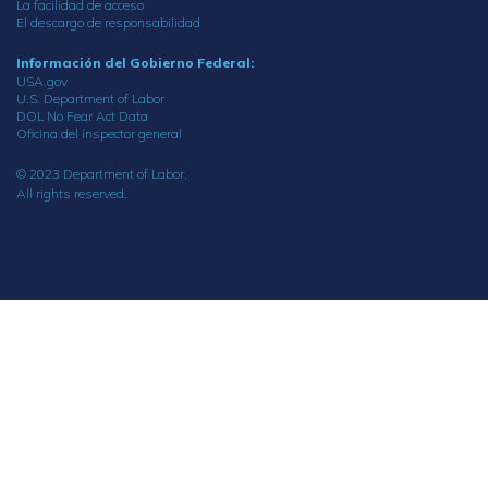
La facilidad de acceso
El descargo de responsabilidad
Información del Gobierno Federal:
USA.gov
U.S. Department of Labor
DOL No Fear Act Data
Oficina del inspector general
© 2023 Department of Labor.
All rights reserved.