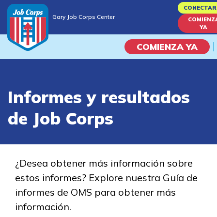
Skip
CONECTAR
Gary Job Corps Center
to
COMIENZ
Gary Job Corps Center
YA
main
content
COMIENZA YA
Programas
Informes y resultados
Vida En El Campus Universita
de Job Corps
Habilidades académicas
Viaje de la carrera
¿Desea obtener más información sobre
estos informes? Explore nuestra Guía de
Estudiar
informes de OMS para obtener más
información.
Programas de Entrenamient