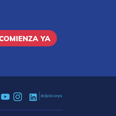
COMIENZA YA
doljobcorps