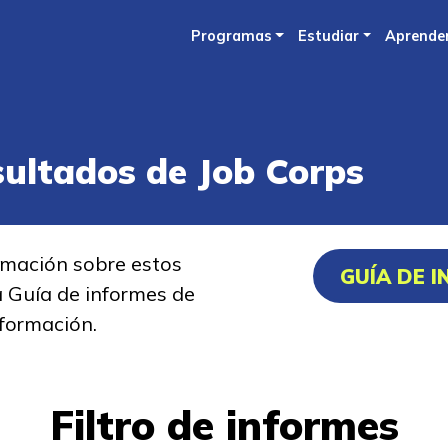
Skip
Programas
Estudiar
Aprende
to
main
content
sultados de Job Corps
rmación sobre estos
GUÍA DE 
a Guía de informes de
formación.
Filtro de informes