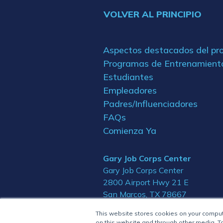
VOLVER AL PRINCIPIO
Aspectos destacados del p
Programas de Entrenamient
Estudiantes
Empleadores
Padres/Influenciadores
FAQs
Comienza Ya
Gary Job Corps Center
Gary Job Corps Center
2800 Airport Hwy 21 E
San Marcos, TX 78667
This website stores cookies on your compu
on this website and through other media. To